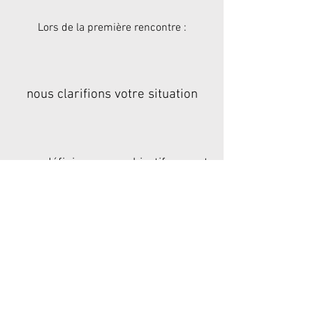
Lors de la première rencontre :
nous clarifions votre situation
nous définissons un objectif concret
nous identifions les premières
pistes de changement
Les séances suivantes permettent
d’ajuster et d’ancrer les évolutions.